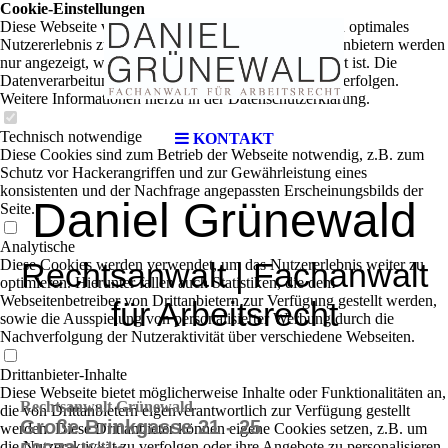
Cookie-Einstellungen
Diese Webseite verwendet Cookies, um Besuchern ein optimales
Nutzererlebnis zu bieten. Bestimmte Inhalte von Drittanbietern werden
nur angezeigt, wenn die entsprechende Option aktiviert ist. Die
Datenverarbeitung kann dann auch in einem Drittland erfolgen.
Weitere Informationen hierzu in der Datenschutzerklärung.
Technisch notwendige
KONTAKT
Diese Cookies sind zum Betrieb der Webseite notwendig, z.B. zum
Schutz vor Hackerangriffen und zur Gewährleistung eines
konsistenten und der Nachfrage angepassten Erscheinungsbilds der
Daniel Grünewald
Seite.
Analytische
Diese Cookies werden verwendet, um das Nutzererlebnis weiter zu
Rechtsanwalt | Fachanwalt
optimieren. Hierunter fallen auch Statistiken, die dem
Webseitenbetreiber von Drittanbietern zur Verfügung gestellt werden,
für Arbeitsrecht
sowie die Ausspielung von personalisierter Werbung durch die
Nachverfolgung der Nutzeraktivität über verschiedene Webseiten.
Drittanbieter-Inhalte
Diese Webseite bietet möglicherweise Inhalte oder Funktionalitäten an,
Rechtsanwalt Grünewald
die von Drittanbietern eigenverantwortlich zur Verfügung gestellt
Große Brinkgasse 21 - 25
werden. Diese Drittanbieter können eigene Cookies setzen, z.B. um
die Nutzeraktivität zu verfolgen oder ihre Angebote zu personalisieren