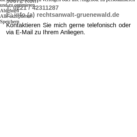
50672 Köln
und zu optimieren.
T: 0221 / 42311287
Ablehnen
E: info (a) rechtsanwalt-gruenewald.de
Alle akzeptieren
Speichern
Kontaktieren Sie mich gerne telefonisch oder
via E-Mail zu Ihrem Anliegen.